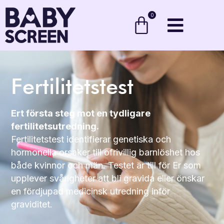
0
Fertilitetstest
Ert första steg mot en tydligare
fertilitetsutredning.
Fertilitetstest identifierar genetiska och
hormonella orsaker till ofrivillig barnlöshet hos
både kvinnor och män. Testet är till för Er som
upplever svårigheter att bli gravida eller önskar
en fördjupad medicinsk utredning inför
graviditet.