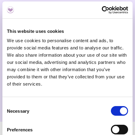
Oförklarad infertilitet
Azoospermi eller kraftigt nedsatt
spermiekvalitet
This website uses cookies
Primär ovarialsvikt (POI)
We use cookies to personalise content and ads, to
provide social media features and to analyse our traffic.
Upprepade missfall
We also share information about your use of our site with
our social media, advertising and analytics partners who
Misstänkt genetisk infertilitet
may combine it with other information that you’ve
Inför IVF eller annan assisterad
provided to them or that they’ve collected from your use
reproduktion
of their services.
Avvikande hormonvärden
Consent
Necessary
Selection
Preferences