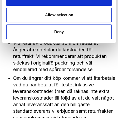
Vid utövande av ångerrätt ska du skicka
tillbaka produkten till oss utan onödigt
Allow selection
dröjsmål och i vart fall senast 14 dagar efter
den dag då du meddelat att du vill utöva din
Deny
ångerrätt.
Vid retur av produkter som omfattas av
ångerrätten betalar du kostnaden för
returfrakt. Vi rekommenderar att produkten
skickas i originalförpackning och väl
emballerad med spårbar försändelse.
Om du ångrar ditt köp kommer vi att återbetala
vad du har betalat för testet inklusive
leveranskostnader (men då räknas inte extra
leveranskostnader till följd av att du valt något
annat leveranssätt än den billigaste
standardleverans vi erbjuder samt returfrakten
som uppkommer vid utövande av