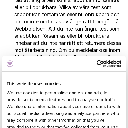
rätt att ångra test som snabbt kan försämras
eller bli obrukbara. Vilka av våra test som
snabbt kan försämras eller bli obrukbara och
därför inte omfattas av ångerrätt framgår på
Webbplatsen. Att du inte kan ångra test som
snabbt kan försämras eller bli obrukbara
innebär att du inte har rätt att returnera dessa
mot återbetalning. Om du meddelar oss inom
14 dagar från det att du eller någon av dig
angiven person mottar leveransen att du inte
vill skicka dina prover på analys i laboratorium
kommer du dock att få kostnaden för sådan
This website uses cookies
analys återbetald.
We use cookies to personalise content and ads, to
För köp av andra test än sådana som snabbt
provide social media features and to analyse our traffic.
kan försämras eller bli obrukbara har du inte
We also share information about your use of our site with
heller rätt att ångra dig om du har brutit någon
our social media, advertising and analytics partners who
plombering på våra test. Anledningen till det är
may combine it with other information that you’ve
att samtliga tester som säljs på Webbplatsen
provided to them or that they’ve collected from your use