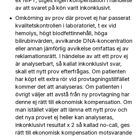
ex NIPT, utges ingen kompensation i händelse
av att svaret på kön varit inkonklusivt.
Omkörning av prov där provet ej har passerat
kvalitetskontrollen i laboratoriet, t ex vid
hemolys, högt blodfettinnehåll, höga
bilirubinvärden, avvikande DNA-koncentration
eller annan jämförlig avvikelse omfattas ej av
reklamationsrätt. I händelse av att ett prov ej
är analyserbart, så kallat inkonklusivt svar,
skall ett nytt prov efterfrågas. Om patienten
har köpt ett extra rör vid provtagningstillfället
kommer det att analyseras. Om patienten i
övrigt väljer att avstå från ny provtagning har
denne ej rätt till ekonomisk kompensation. Om
man istället väljer att lämna ett nytt prov och
det nya provet ej heller kan analyseras,
inkonklusivt resultat x 2 så kallad no-call, ges
rätt till ekonomisk kompensation motsvarande